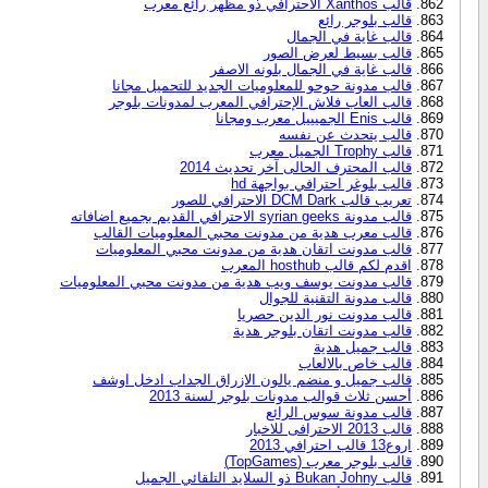
قالب Xanthos الاحترافي ذو مظهر رائع معرب
قالب بلوجر رائع
قالب غاية في الجمال
قالب بسيط لعرض الصور
قالب غاية في الجمال بلونه الاصفر
قالب مدونة حوحو للمعلوميات الجديد للتحميل مجانا
قالب العاب فلاش الإحترافي المعرب لمدونات بلوجر
قالب Enis الجميييل معرب ومجانا
قالب يتحدث عن نفسه
قالب Trophy الجميل معرب
قالب المحترف الحالى آخر تحديث 2014
قالب بلوغر احترافي بواجهة hd
تعريب قالب DCM Dark الاحترافي للصور
قالب مدونة syrian geeks الاحترافي القديم بجميع اضافاته
قالب معرب هدية من مدونت محبي المعلوميات القالب
قالب مدونت اتقان هدية من مدونت محبي المعلوميات
اقدم لكم قالب hosthub المعرب
قالب مدونت يوسف ويب هدية من مدونت محبي المعلوميات
قالب مدونة التقنية للجوال
قالب مدونت نور الدين حصريا
قالب مدونت اتقان بلوجر هدية
قالب جميل هدية
قالب خاص بالالعاب
قالب جميل و منضم يالون الازراق الجداب ادخل اوشف
أحسن ثلاث قوالب مدونات بلوجر لسنة 2013
قالب مدونة سوس الرائع
قالب 2013 الاحترافى للاخبار
اروع13 قالب احترافي 2013
قالب بلوجر معرب (TopGames)
قالب Bukan Johny ذو السلايد التلقائي الجميل