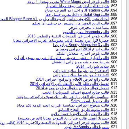
قالب بلوجر أبيض White Magic معرب ومعدل ! روعة
هدية : قالب إحترافي روعة مجانا للتحميل
قالب JPstation و اخيرا تم التعريب بنجاح
قالب Johny Sakit Gigi معرب جميل حقا
امتلك متجر الكتروني خاص بك مع قالب بلوجر Blogger Store v1 المعرب
قالب الربح الوفير من أدسنس جرب قبل أن تحكم
مساعدة يا محترفي بلوجر
قالب Insomnia معرب للجميع
قالب بلوجر احترافي للمدونات التقنية والتطوير 2013
حصريا لاول مرة تحميل قالب معلوميات العرب الاحترافي مجانا
قالب Sporty Magazine 3 ورائع جدا
قالب إبداع 2014 احترافي وحصري
قالب بلوجر اخبارى ميغلاش عليكم
قالب أخبارى ، تقني ، تدويني ، قالب كل شى من موقع أقرأ ن
شريط سلايد شو مميز زاتى التشغيل
سلايد شو زاتى 2014
الاضافة 2 من شريط سلايد شو زاتى
الاضافة 2 من شريط سلايد شو زاتى
قالب رائع لعرض الأفلام والبرامج احترافي 2014
تحميل قالب تعلم الأمن المعلوماتي الإحترافي 2014
تحميل قوالب بلوجر - قوالب بلوجر معربة 2014
قالب صالح لجميع اصناف المدونات ! عجيب
بمناسبة ليلة القدر ، اراهن على انك سوف تركبه في مدونتك
قالب جميل اسمه Soley
قالب مدفوع احترافي بمناسبة اقتراب العيد اقدمه لكم مجانا
قالب مدونة طريق النجاح السابق
قالب للمعلوميات حلاوة يا عمي حلاوة
حصريا: أفضل قالب في تاريخ البلوجر مجانا (العرض محدود)
قالب مدونة بلوجر احترافي للمدونات التقنية والاخبارية 2014 (قالب روعة )
حصريا قالب AzSands بلوجر