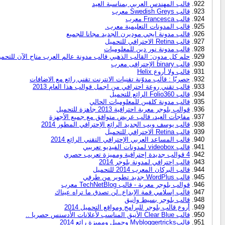
قالب المهندس العربي بمناسبة العيد
قالب Swedish Greys معرب
قالب Francesca معرب
قالب المدونات التعليمية معرب.
قالب مدونة ايجي موديرن الجديد مجانا للجميع
قالب Retina الاحترافي للتحميل
قالب مدونة نور دين للمعلوميات
حلم كل مدون: القالب الذهبي قالب مدونة عالم العرب متاح الآن للتحم
قالب binary الإحترافى معرب
قالب ولا أروع Helix
حصريّا : قالب مدوّنة تقنيات الانترنت تقني رائع مع الاضافات
قالب تقني روعة احترافي من اجمل قوالب هذا العام 2013
قالب Folio360 الرائع للتحميل
قالب مدونة كلفين للمعلوميات الحالي
قوالب بلوجر معربة احترافية 2013 جاهزة للتحميل
مفاجآت العيد، قالب عريض متوافق مع جميع الأجهزة
قالب يوسف ويب الجديد الرائع الإحترافي المطور 2014
قالب Retina الاحترافي للتحميل
قالب المساعد العربي الإحترافي التقني الرائع 2014
قالب videobox لمدونات الفيديو تعريبي
4 قوالب جديدة إحترافية ومميزة تعريب حصري
قالب إحترافي لمدونة بلوجر 2014
قالب البركان المعرب 2014 للتحميل
قالب WordPlus جديد تطوير من طرفي
قوالب بلوجر معربة - قالب TechNetBlog معرب
قالب إسلامي قمة الإبداع..لن تصدق ما تراه عيناك
قالب بلوجر بسيط وانيق
أروع قالب بلوجر للبرامج ومواقع التحميل 2014
قالب Clear Blue الأنيق المناسب لأعلانات الأدسنس حصريا ..
قالبMybloggertricks وجميل ومميزة رائع 2014