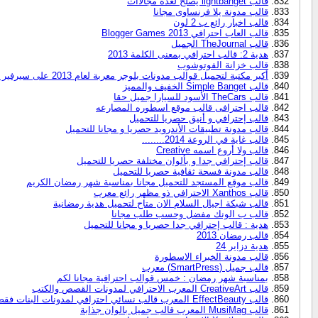
قالب lightbanget يصلح لعدة مجالاات
قالب مدونة يلا فرنساوى مجانا
قالب اخبار رائع ب 2 لون
قالب العاب احترافي 2013 Blogger Games
قالب TheJournal الجميل
هدية 2: قالب احترافي بمعنى الكلمة 2013
قالب خزانة الفوتوشوب
أكبر مكتبة لتحميل قوالب مدونات بلوجر معربة لعام 2013 على سيرفير 4shared
قالب Simple Banget الخفيف والمميز
قالب TheCars الأسود للسيارا جميل حقا
قالب احترافى قالب موقع اسطوره المصارعه
قالب إحترافي و أنيق حصريا للتحميل
قالب مدونة تطبيقات الأندرويد حصريا و مجانا للتحميل
قالب غاية في الروعة 2014........
قالب ولا أروع اسمه Creative
قالب إحترافي جدا و بألوان مختلفة حصريا للتحميل
قالب مدونة فسحة ثقافية حصريا للتحميل
قالب موقع المستجد للتحميل مجانا بمناسبة شهر رمضان الكريم
قالب Xanthos الاحترافي ذو مظهر رائع معرب
قالب شبكة اجيال السلام الان متاح لتحميل هدية رمضانية
قالب ب الونك مفضل وحسب طلب مجانا
هدية : قالب إحترافي جدا حصريا و مجانا للتحميل
قالب رمضان 2013
هدية دزاير 24
قالب مدونة الخبراء الاسطورة
قالب جميل (SmartPress) معرب
بمناسبة شهر رمضان : خمس قوالب احترافية مجانا لكم
قالب CreativeArt المعرب الاحترافي لمدونات القصص والكتب
قالب EffectBeauty المعرب قالب نسائي احترافي لمدونات البنات فقط
قالب MusiMag المعرب قالب جميل بالوان جذابة