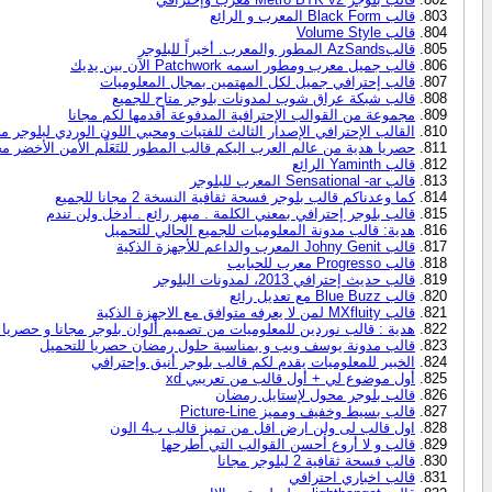
قالب Black Form المعرب و الرائع
قالب Volume Style
قالبAzSands المطور والمعرب. أخيراً للبلوجر
قالب جميل معرب ومطور اسمه Patchwork الآن بين يديك
قالب إحترافي جميل لكل المهتمين بمجال المعلوميات
قالب شبكة عراق شوب لمدونات بلوجر متاح للجميع
مجموعة من القوالب الإحترافية المدفوعة أقدمها لكم مجانا
القالب الإحترافي الإصدار الثالث للفتيات ومحبي اللون الوردي لبلوجر مج
حصريا هدية من عالم العرب اليكم قالب المطور للتَعَلَّم الأمن الأخضر مج
قالب Yaminth الرائع
قالب Sensational -ar المعرب للبلوجر
كما وعدناكم قالب بلوجر فسحة ثقافية النسخة 2 مجانا للجميع
قالب بلوجر إحترافي بمعني الكلمة . مبهر رائع . أدخل ولن تندم
هدية: قالب مدونة المعلوميات للجميع الحالي للتحميل
قالب Johny Genit المعرب والداعم للأجهزة الذكية
قالب Progresso معرب للحبايب
قالب حديث إحترافي 2013، لمدونات البلوجر
قالب Blue Buzz مع تعديل رائع
قالب MXfluity لمن لا يعرفه متوافق مع الاجهزة الذكية
هدية : قالب نوردين للمعلوميات من تصميم ألوان بلوجر مجانا و حصريا 
قالب مدونة يوسف ويب و بمناسبة حلول رمضان حصريا للتحميل
الخبير للمعلوميات يقدم لكم قالب بلوجر أنيق وإحترافي
أول موضوع لي + أول قالب من تعريبي xd
قالب بلوجر محول لإستايل رمضان
قالب بسيط وخفيف ومميز Picture-Line
اول قالب لى ولن ارض اقل من تميز قالب ب4 الون
قالب و لا أروع أحسن القوالب التي أطرحها
قالب فسحة ثقافية 2 لبلوجر مجانا
قالب اخباري احترافي