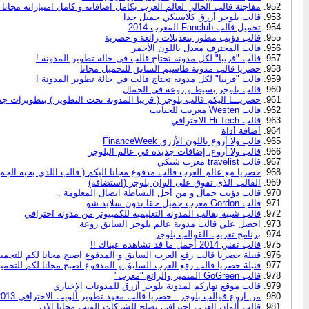
مفاجئة قالب الحالي لعالم العرب بكامل اضافاته و كامل امتيازاته مجانا 
قالب بلوجر أزرق كلاسيكي جميل جدا
تحميل قالب Fanclub المعرب 2014
قالب دؤيب مطور بتعديلات رائعة و حصرية
قالب المحترف معدل باللون الأحمر
قالب "قريبا" لكل مدونه تحتاج قالب في حالة تطوير المدونة !
حصريا قالب مدونة طاسيم السابق للتحميل مجانا
قالب "قريبا" لكل مدونه تحتاج قالب في حالة تطوير المدونة !
قالب بلوجر بسيط و روعة في الجمال
حصريـــا اليكم قالب بلوجر ( قريبا المدونة تحت التطوير ) بتطويرات جذ
قالب Westen معربب للحبايب
قالب Hi-Tech الاحترافي
أضافة أداة
قالب ولا أروع باللون الأزرق FinanceWeek
قالب ولا أروع، إضافات جديدة في عالم البلوجر
قالب travelist معرب شبكي
حصريا مع عالم العرب قالب مدفوع مجانا اليكم ( قالب اللذي يحبه الجمي
القالب الذى تفوق على الوان بلوجر (استضافة)
قالب دؤيب جمال و من أجل البساطة ايصال المعلومة .
قالب Gordon معرب جميل حقا بدون سلايد شو
قالب شبيه بقالب المدونة التعليمية للكمبيوتر من مدونة احترافي
احصل علي قالب مدونة عالم بلوجر السابق روعة
برنامج تعريب القوالب بلوجر
قالب تقني 2014 أجمل ما قد تشاهده عيناك !!
قنبلة حصريا قالب رفع العرب السابق و المدفوع اصبح مجانا لكم للتحميل
قنبلة حصريا قالب رفع العرب السابق و المدفوع اصبح مجانا لكم للتحميل
قالب GoGreen المتميز والرائع "معرب"
قالب موقع نهاركم لمدونة بلوجر أزرق للمدونات الإخباري
من اروع قوالب بلوجر - حصريا قالب معهد تطوير الويب الاحترافى 2013
قالب ألوان العرب احترافى يصلح للشركات الويب مجانا الان