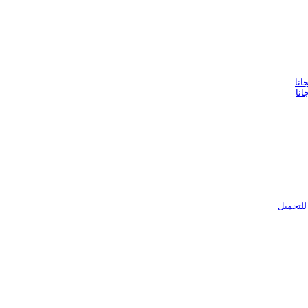
انا
انا
للتحميل