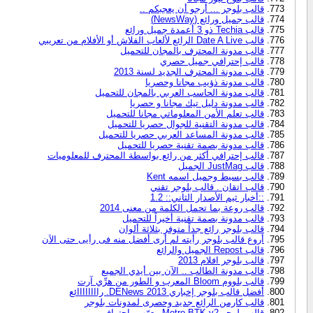
قالب بلوجر ... أرجو أن يعجبكم ..
قالب جميل ورائع (NewsWay)
قالب Techia ذو 3 أعمدة جميل ورائع
قالب Date A Live الرائع لألعاب الفلاش أو الأفلام من تعريبي
قالب مدونة المحترف بالمجان للتحميل
قالب إحترافي جميل حصري
قالب مدونة المحترف الجديد لسنة 2013
قالب مدونة ذؤيب مجانا وحصريا
قالب مدونة الحاسب العربي بالمجان للتحميل
قالب مدونة دليل تيك مجانا و حصريا
قالب تعلم الأمن المعلوماتي مجانا للتحميل
قالب مدونة التقنية للجوال حصريا للتحميل
قالب مدونة المساعد العربي حصريا للتحميل
قالب مدونة بصمة تقنية حصريا للتحميل
قالب إحترافي أكثر من رائع بواسطة المحترف للمعلوميات
قالب JustMag الجميل
قالب بسيط وجميل اسمه Kent
قالب اتقان . قالب بلوجر تقني
::أخبار ثيم الأصدار الثاني:: 1.2
قالب روعة بما تحمل الكلمة من معنى 2014
قالب مدونة بصمة تقنية أخيراً للتحميل
قالب بلوجر رائع جداً متوفر بثلاثة ألوان
أروع قالب بلوجر رأيته لم أرى أفضل منه فى رأيى حتى الاَن
قالب Repost الجميل والرائع
قالب بلوجر افلام 2013
قالب مدونة الطالب .. الآن بين أيدي الجميع
قالب بلووم Bloom المعرب و الطور من هرِّي آرت
أفضل قالب بلوجر إخباري 2013 DENews. راااااااائع
قالب كارمن الرائع جديد وحصرى لمدونات بلوجر
قالب بلوجر Metro BTK v2 معرّب وإحترافي