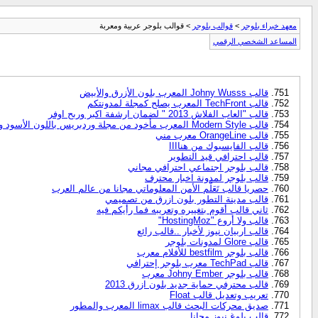
معهد خبراء بلوجر
>
قوالب بلوجر
> قوالب بلوجر عربية ومعربة
المساعد الشخصي الرقمي
قالب Johny Wusss المعرب بلون الأزرق والأبيض
قالب TechFront المعرب يصلح كمجلة لمدونتكم
قالب "العاب الفلاش 2013 " لضمان ارشفة اكبر وربح اوفر
قالب Modern Style المعرب مأخود من مجلة وردبريس باللون الأسود و..
قالب OrangeLine معرب مني
قالب الفايسبوك من هناااا
قالب احترافي قيد التطوير
قالب بلوجر اجتماعي احترافي مجاني
قالب بلوجر لمدونة اخبار محترف
حصريا قالب تَعَلَّم الأمن المعلوماتي مجانا من عالم العرب
قالب مدينة التطور بلون ازرق من تصميمي
ثاني قالب أقوم بتغييره وتعريبه فما رأيكم فيه
قالب ولا أروع "HostingMoz"
قالب اربيان نيوز لأخبار ..قالب رائع
قالب Glore لمدونات بلوجر
قالب بلوجر bestfilm للأفلام معرب
قالب TechPad معرب بلوجر إحترافي
قالب بلوجر Johny Ember معرب
قالب محترفي حماية جديد بلون ازرق 2013
تعريب وتعديل قالب Float
صديق محركات البحث قالب limax المعرب والمطور
قالب بلوغ نيوز مجانا